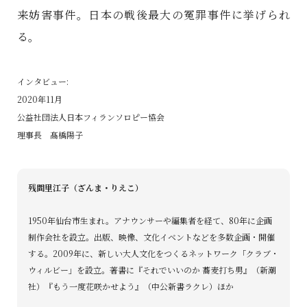
来妨害事件。日本の戦後最大の冤罪事件に挙げられ
る。
インタビュー:
2020年11月
公益社団法人日本フィランソロピー協会
理事長 髙橋陽子
残間里江子（ざんま・りえこ）
1950年仙台市生まれ。アナウンサーや編集者を経て、80年に企画
制作会社を設立。出版、映像、文化イベントなどを多数企画・開催
する。2009年に、新しい大人文化をつくるネットワーク「クラブ・
ウィルビー」を設立。著書に『それでいいのか 蕎麦打ち男』（新潮
社）『もう一度花咲かせよう』（中公新書ラクレ）ほか