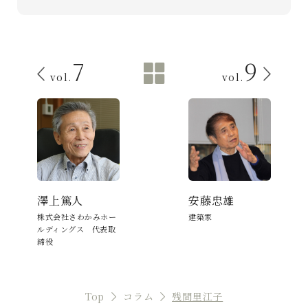
7
9
vol.
vol.
澤上篤人
安藤忠雄
株式会社さわかみホー
建築家
ルディングス 代表取
締役
Top
コラム
残間里江子