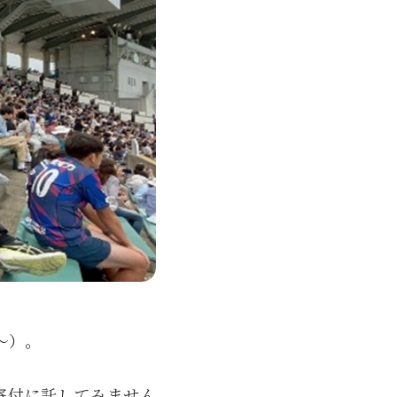
～）。
寄付に託してみません